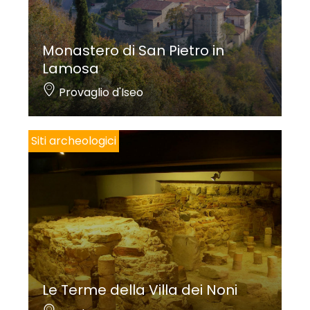
Ghitti; anche quest’opera proviene dalla chiesa
parrocchiale dei Morti.
Monastero di San Pietro in
Lamosa
Provaglio d'Iseo
Federico Troletti
Siti archeologici
Le Terme della Villa dei Noni