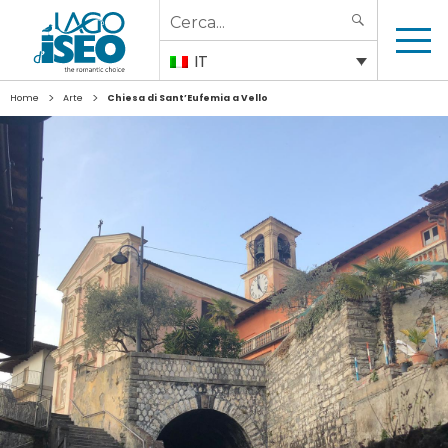
Search
SEARCH
for:
IT
>
>
Home
Arte
Chiesa di Sant’Eufemia a Vello