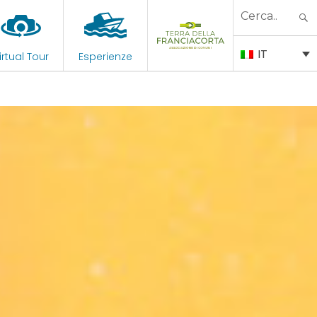
Search
for:
IT
irtual Tour
Esperienze