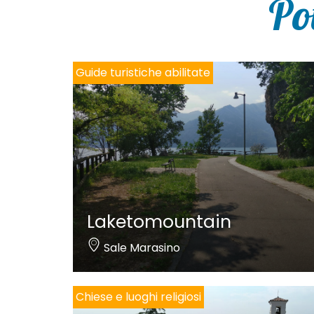
Po
Guide turistiche abilitate
Laketomountain
Sale Marasino
Chiese e luoghi religiosi