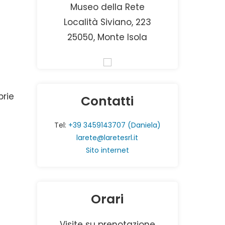
Museo della Rete
Località Siviano, 223
25050, Monte Isola
prie
Contatti
Tel:
+39 3459143707 (Daniela)
larete@laretesrl.it
Sito internet
Orari
Visite su prenotazione