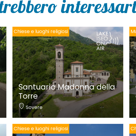
trebbero interessarti
Chiese e luoghi religiosi
Mu
Santuario Madonna della
Torre
Sovere
Chiese e luoghi religiosi
Ch