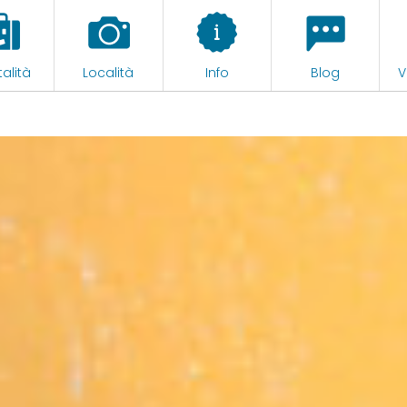
alità
Località
Info
Blog
V