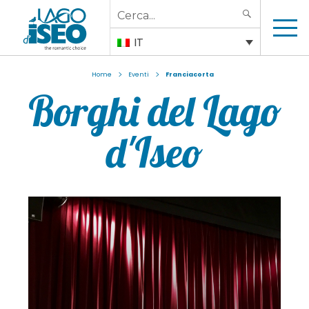
Search
SEARCH
for:
IT
>
>
Home
Eventi
Franciacorta
Borghi del Lago
d'Iseo