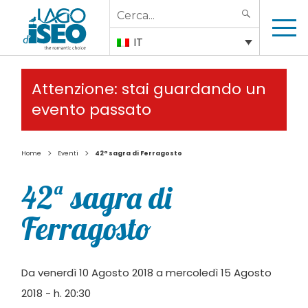
Search
SEARCH
for:
IT
Attenzione: stai guardando un
evento passato
>
>
Home
Eventi
42ª sagra di Ferragosto
42ª sagra di
Ferragosto
Da venerdì 10 Agosto 2018 a mercoledì 15 Agosto
2018 - h. 20:30