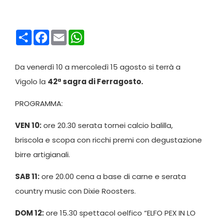
Condividi
Facebook
Email
WhatsApp
Da venerdì 10 a mercoledì 15 agosto si terrà a
Vigolo la
42ª sagra di Ferragosto.
PROGRAMMA:
VEN 10:
ore 20.30 serata tornei calcio balilla,
briscola e scopa con ricchi premi con degustazione
birre artigianali.
SAB 11:
ore 20.00 cena a base di carne e serata
country music con Dixie Roosters.
DOM 12:
ore 15.30 spettacol oelfico “ELFO PEX IN LO