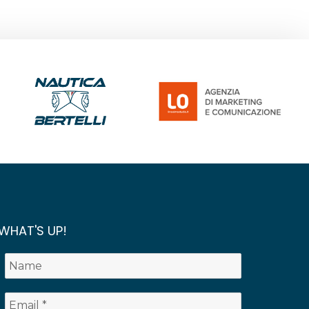
WHAT'S UP!