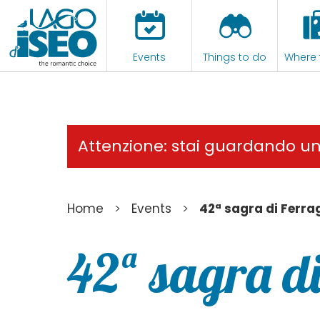
Events
Things to do
Where 
Attenzione: stai guardando u
>
>
Home
Events
42ª sagra di Ferra
42ª sagra d