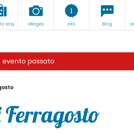
to stay
Villages
Info
Blog
Vi
n evento passato
gosto
i Ferragosto