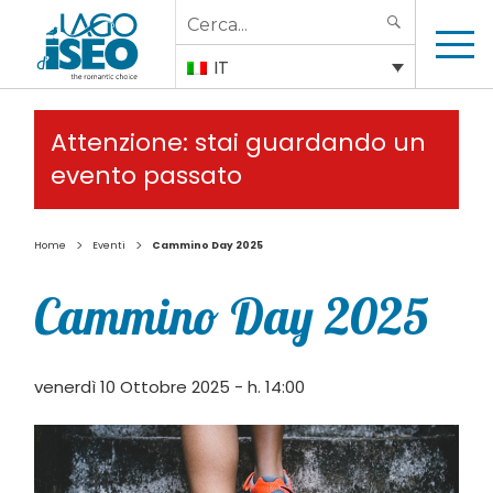
Search
SEARCH
for:
IT
Attenzione: stai guardando un
evento passato
>
>
Home
Eventi
Cammino Day 2025
Cammino Day 2025
venerdì 10 Ottobre 2025 - h. 14:00