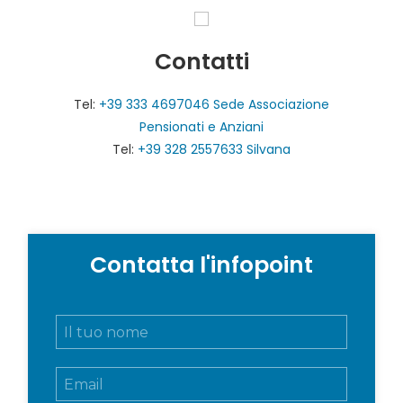
Contatti
Tel:
+39 333 4697046 Sede Associazione
Pensionati e Anziani
Tel:
+39 328 2557633 Silvana
Contatta l'infopoint
N
o
m
E
e
m
e