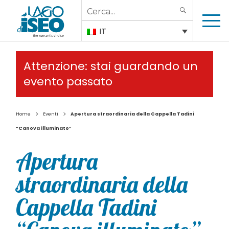
Search
SEARCH
for:
IT
Attenzione: stai guardando un
evento passato
>
>
Home
Eventi
Apertura straordinaria della Cappella Tadini
“Canova illuminato”
Apertura
straordinaria della
Cappella Tadini