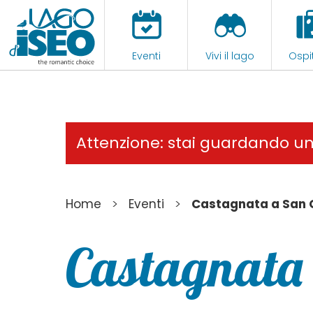
Eventi
Vivi il lago
Ospit
Attenzione: stai guardando u
>
>
Home
Eventi
Castagnata a San 
Castagnata 