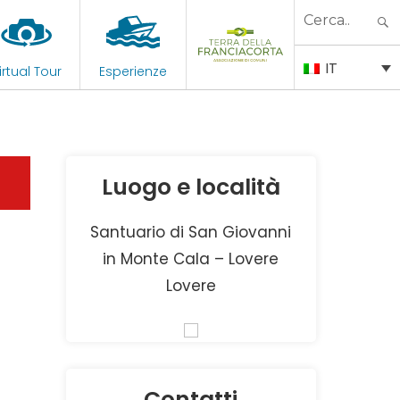
Search
for:
IT
irtual Tour
Esperienze
Luogo e località
Santuario di San Giovanni
in Monte Cala – Lovere
Lovere
Contatti