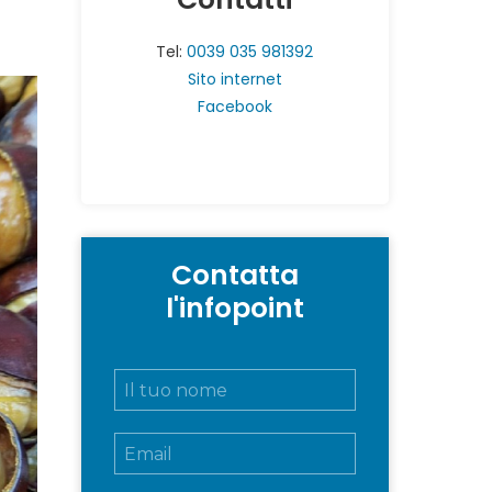
Tel:
0039 035 981392
Sito internet
Facebook
Contatta
l'infopoint
N
o
m
E
e
m
e
a
c