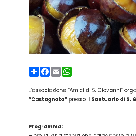
Condividi
Facebook
Email
WhatsApp
L’associazione “Amici di S. Giovanni” org
“Castagnata”
presso il
Santuario di S. 
Programma:
– ore 14.30: distribuzione caldarroste a tut