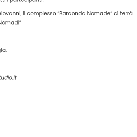
n Giovanni, il complesso “Baraonda Nomade” ci terrà
 Nomadi”
ia.
udio.it