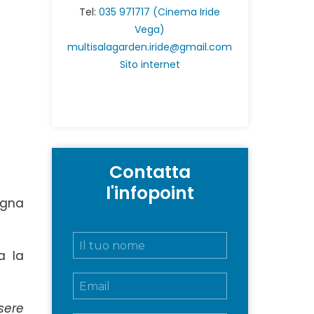
Tel:
035 971717 (Cinema Iride
Vega)
multisalagarden.iride@gmail.com
Sito internet
Contatta
l'infopoint
egna
N
o
a la
m
E
e
m
e
a
c
sere