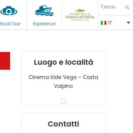
Search
for:
IT
irtual Tour
Esperienze
Luogo e località
Cinema Iride Vega – Costa
Volpino
Contatti