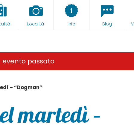
alità
Località
Info
Blog
V
n evento passato
tedì – “Dogman”
el martedì –