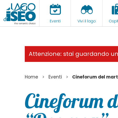
Eventi
Vivi il lago
Ospit
Attenzione: stai guardando u
>
>
Home
Eventi
Cineforum del mar
Cineforum d