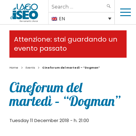
Search
SEARCH
for:
EN
Attenzione: stai guardando un
evento passato
>
>
Home
Events
Cineforum del martedì – “Dogman”
Cineforum del
martedì – “Dogman”
Tuesday 11 December 2018 - h. 21:00