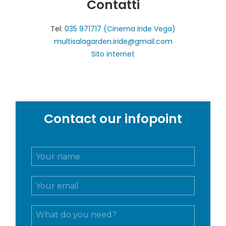
Contatti
Tel:
035 971717 (Cinema Iride Vega)
multisalagarden.iride@gmail.com
Sito internet
Contact our infopoint
N
o
m
E
e
m
e
a
c
M
i
o
e
l
g