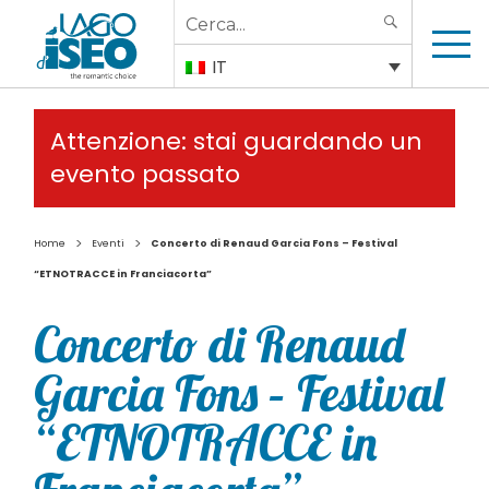
Search
SEARCH
for:
IT
Attenzione: stai guardando un
evento passato
>
>
Home
Eventi
Concerto di Renaud Garcia Fons – Festival
“ETNOTRACCE in Franciacorta”
Concerto di Renaud
Garcia Fons – Festival
“ETNOTRACCE in