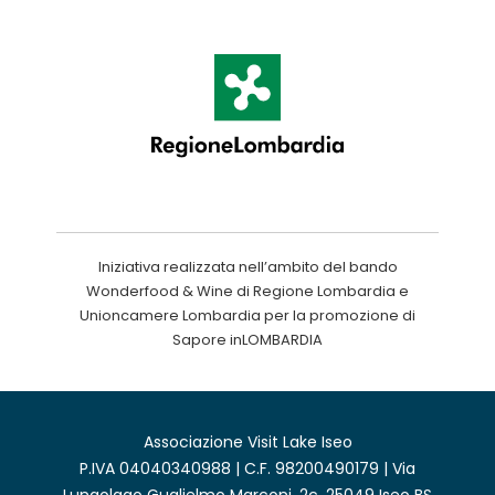
Iniziativa realizzata nell’ambito del bando
Wonderfood & Wine di Regione Lombardia e
Unioncamere Lombardia per la promozione di
Sapore inLOMBARDIA
Associazione Visit Lake Iseo
P.IVA 04040340988 | C.F. 98200490179 | Via
Lungolago Guglielmo Marconi, 2c, 25049 Iseo BS