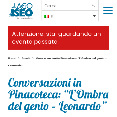
Search
SEARCH
for:
IT
Attenzione: stai guardando un
evento passato
>
>
Home
Eventi
Conversazioni in Pinacoteca: “L’Ombra del genio –
Leonardo”
Conversazioni in
Pinacoteca: “L’Ombra
del genio – Leonardo”