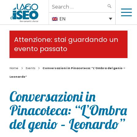
Search
SEARCH
for:
EN
Attenzione: stai guardando un
evento passato
>
>
Home
Events
Conversazioni in Pinacoteca: “L’Ombra del genio –
Leonardo”
Conversazioni in
Pinacoteca: “L’Ombra
del genio – Leonardo”