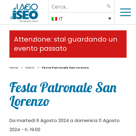
Search
SEARCH
for:
IT
Attenzione: stai guardando un
evento passato
>
>
Home
Eventi
Festa Patronale San Lorenzo
Festa Patronale San
Lorenzo
Da martedì 6 Agosto 2024 a domenica 11 Agosto
2024 - h. 19:00