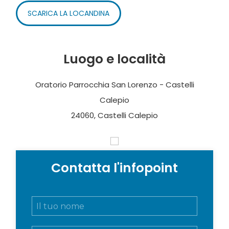
SCARICA LA LOCANDINA
Luogo e località
Oratorio Parrocchia San Lorenzo - Castelli
Calepio
24060, Castelli Calepio
Contatta l'infopoint
N
o
m