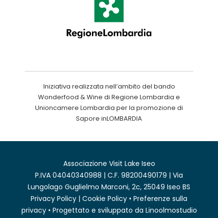
Iniziativa realizzata nell’ambito del bando
Wonderfood & Wine di Regione Lombardia e
Unioncamere Lombardia per la promozione di
Sapore inLOMBARDIA
Associazione Visit Lake Iseo
P.IVA 04040340988 | C.F. 98200490179 | Via
Lungolago Guglielmo Marconi, 2c, 25049 Iseo BS
Privacy Policy
|
Cookie Policy
•
Preferenze sulla
privacy
• Progettato e sviluppato da
Linoolmostudio