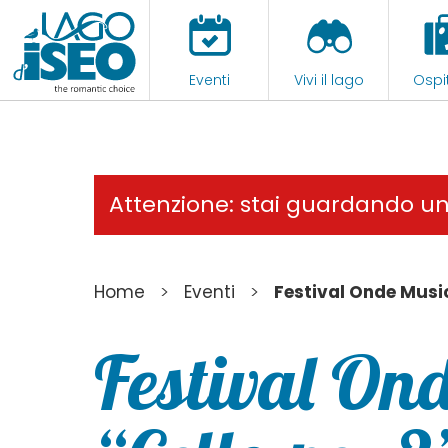
Eventi
Vivi il lago
Ospit
Attenzione: stai guardando u
>
>
Home
Eventi
Festival Onde Music
Festival Ond