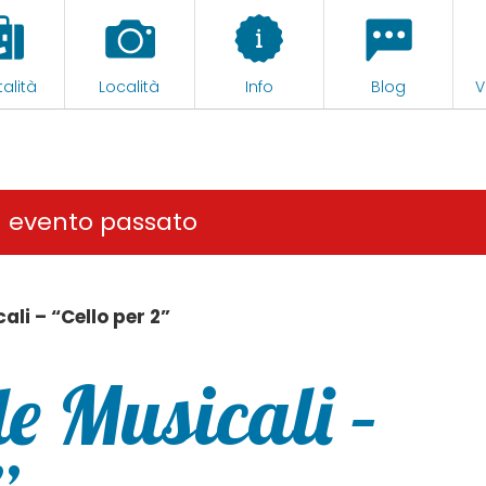
alità
Località
Info
Blog
V
n evento passato
ali – “Cello per 2”
e Musicali –