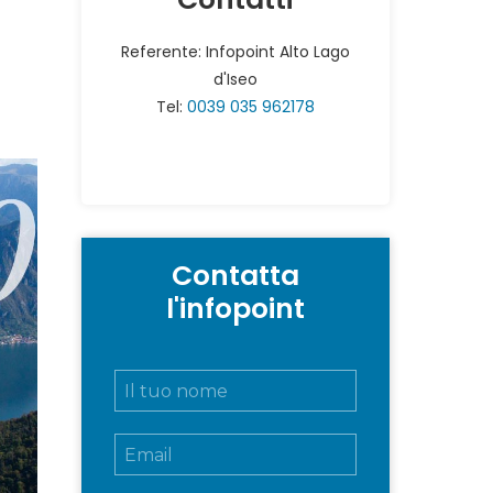
Referente: Infopoint Alto Lago
d'Iseo
Tel:
0039 035 962178
Contatta
l'infopoint
N
o
m
E
e
m
e
a
c