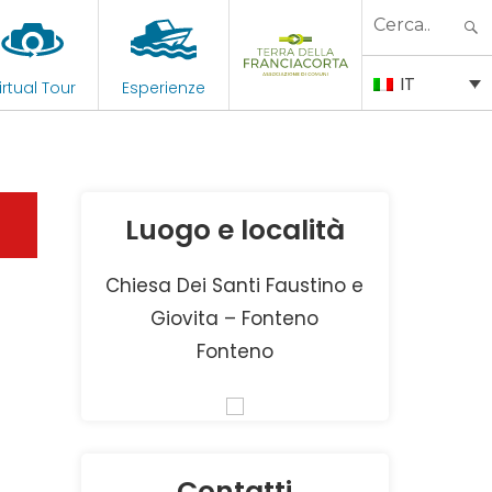
Search
for:
IT
irtual Tour
Esperienze
Luogo e località
Chiesa Dei Santi Faustino e
Giovita – Fonteno
Fonteno
Contatti