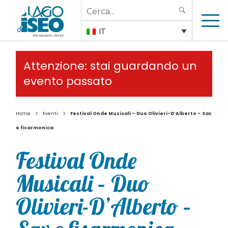
Search
SEARCH
for:
IT
Attenzione: stai guardando un
evento passato
>
>
Home
Eventi
Festival Onde Musicali – Duo Olivieri-D’Alberto – Sax
e fisarmonica
Festival Onde
Musicali – Duo
Olivieri-D’Alberto –