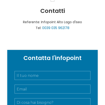
Contatti
Referente: Infopoint Alto Lago d'Iseo
Tel:
0039 035 962178
Contatta l'infopoint
N
o
m
E
e
m
e
a
c
M
i
o
e