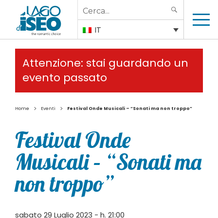
Search
SEARCH
for:
IT
Attenzione: stai guardando un
evento passato
>
>
Home
Eventi
Festival Onde Musicali – “Sonati ma non troppo”
Festival Onde
Musicali – “Sonati ma
non troppo”
sabato 29 Luglio 2023 - h. 21:00