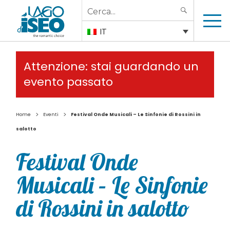
Search
SEARCH
for:
IT
Attenzione: stai guardando un
evento passato
>
>
Home
Eventi
Festival Onde Musicali – Le Sinfonie di Rossini in
salotto
Festival Onde
Musicali – Le Sinfonie
di Rossini in salotto