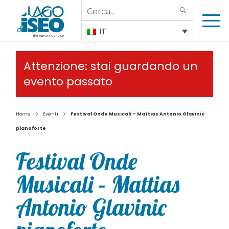
Search
SEARCH
for:
IT
Attenzione: stai guardando un
evento passato
>
>
Home
Eventi
Festival Onde Musicali – Mattias Antonio Glavinic
pianoforte
Festival Onde
Musicali – Mattias
Antonio Glavinic