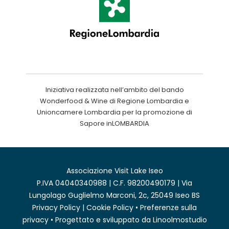
Iniziativa realizzata nell’ambito del bando
Wonderfood & Wine di Regione Lombardia e
Unioncamere Lombardia per la promozione di
Sapore inLOMBARDIA
Associazione Visit Lake Iseo
P.IVA 04040340988 | C.F. 98200490179 | Via
Lungolago Guglielmo Marconi, 2c, 25049 Iseo BS
Privacy Policy
|
Cookie Policy
•
Preferenze sulla
privacy
• Progettato e sviluppato da
Linoolmostudio