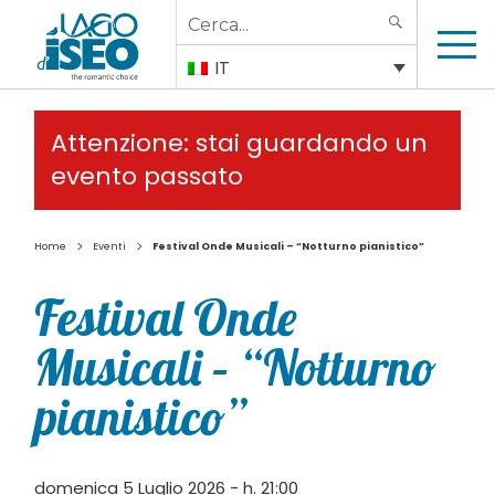
Search
SEARCH
for:
IT
Attenzione: stai guardando un
evento passato
>
>
Home
Eventi
Festival Onde Musicali – “Notturno pianistico”
Festival Onde
Musicali – “Notturno
pianistico”
domenica 5 Luglio 2026 - h. 21:00