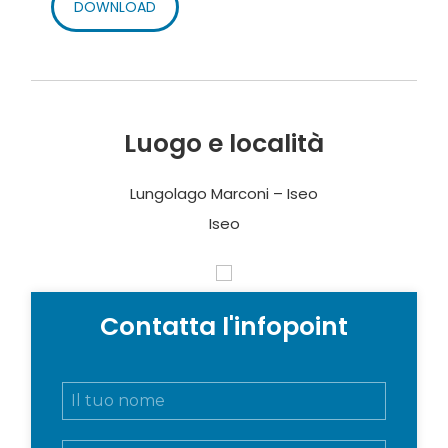
DOWNLOAD
Luogo e località
Lungolago Marconi – Iseo
Iseo
Contatta l'infopoint
N
o
m