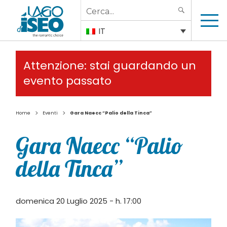
Search
SEARCH
for:
IT
Attenzione: stai guardando un
evento passato
>
>
Home
Eventi
Gara Naecc “Palio della Tinca”
Gara Naecc “Palio
della Tinca”
domenica 20 Luglio 2025 - h. 17:00