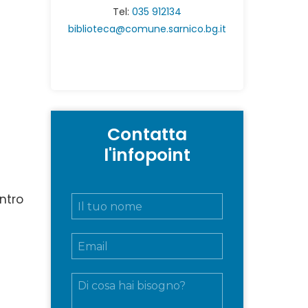
Tel:
035 912134
biblioteca@comune.sarnico.bg.it
Contatta
l'infopoint
N
ntro
o
m
E
e
m
e
a
c
M
i
o
e
l
g
s
*