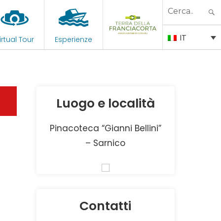
Search
for:
IT
irtual Tour
Esperienze
Luogo e località
Pinacoteca “Gianni Bellini”
– Sarnico
Contatti