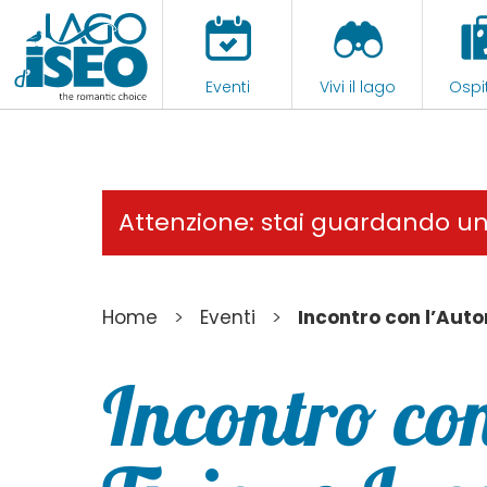
Eventi
Vivi il lago
Ospit
Attenzione: stai guardando u
>
>
Home
Eventi
Incontro con l’Autor
Incontro con