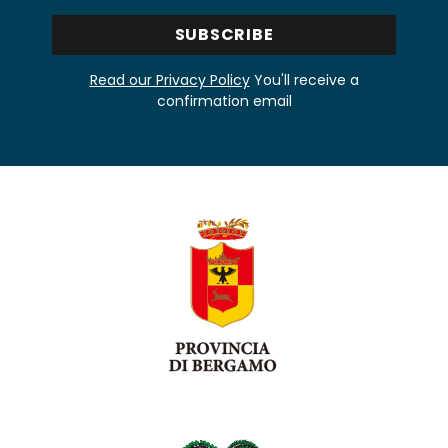
Read our Privacy Policy
You'll receive a
confirmation email