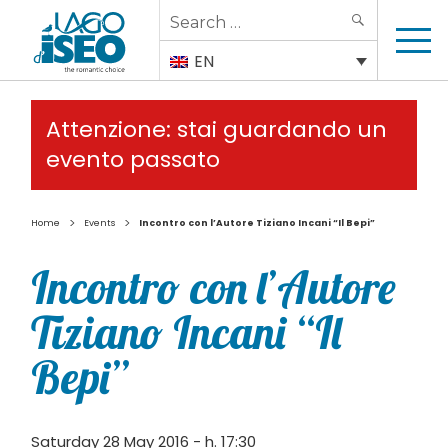
Search
SEARCH
for:
EN
Attenzione: stai guardando un
evento passato
>
>
Home
Events
Incontro con l’Autore Tiziano Incani “Il Bepi”
Incontro con l’Autore
Tiziano Incani “Il
Bepi”
Saturday 28 May 2016 - h. 17:30