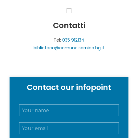
Contatti
Tel:
035 912134
biblioteca@comune.sarnico.bg.it
Contact our infopoint
N
o
m
E
e
m
e
a
c