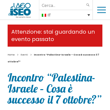
Search
SEARCH
for:
IT
Attenzione: stai guardando un
evento passato
>
>
Home
Eventi
Incontro “Palestina-Israele – Cosa è successo il 7
ottobre?”
Incontro “Palestina-
Israele – Cosa è
successo il 7 ottobre?”