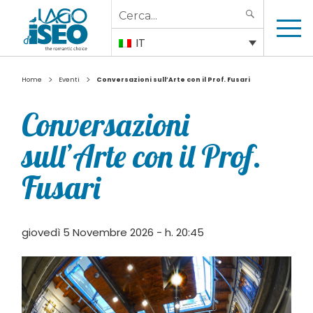
Search
SEARCH
for:
IT
>
>
Home
Eventi
Conversazioni sull’Arte con il Prof. Fusari
Conversazioni
sull’Arte con il Prof.
Fusari
giovedì 5 Novembre 2026 - h. 20:45