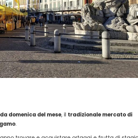
da domenica del mese
, il
tradizionale mercato di
ergamo
.
otranno trovare e acquistare ortaggi e frutta di stagi