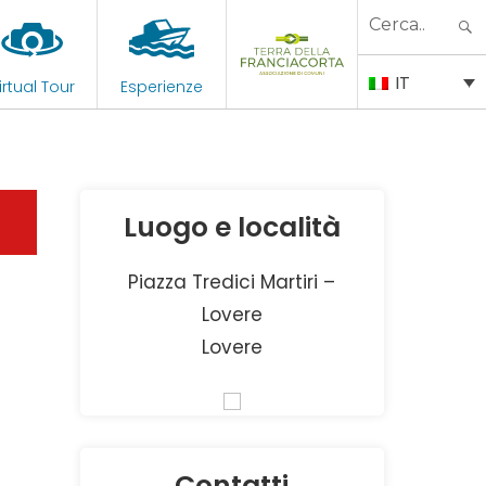
Search
for:
IT
irtual Tour
Esperienze
Luogo e località
Piazza Tredici Martiri –
Lovere
Lovere
Contatti