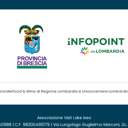
ndo Wonderfood & Wine di Regione Lombardia e Unioncamere Lombardi
Associazione Visit Lake Iseo
0988 | C.F. 98200490179 | Via Lungolago Guglielmo Marconi, 2c,