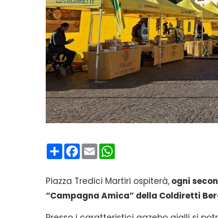
Condividi
Facebook
Email
WhatsApp
Piazza Tredici Martiri ospiterà,
ogni secon
“Campagna Amica” della Coldiretti B
Presso i caratteristici gazebo gialli si p