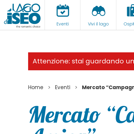
Eventi
Vivi il lago
Ospit
Attenzione: stai guardando u
>
>
Home
Eventi
Mercato “Campag
Mercato “