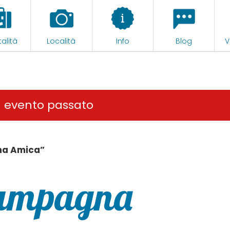
alità
Località
Info
Blog
V
n evento passato
na Amica”
Campagna