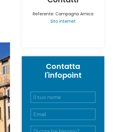
Referente: Campagna Amica
Sito internet
Contatta
l'infopoint
N
o
m
E
e
m
e
a
c
M
i
o