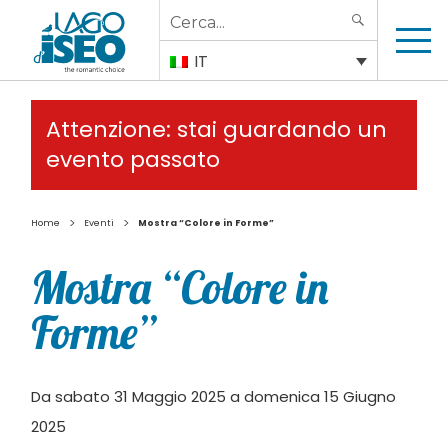
Search
SEARCH
for:
IT
Attenzione: stai guardando un
evento passato
>
>
Home
Eventi
Mostra “Colore in Forme”
Mostra “Colore in
Forme”
Da sabato 31 Maggio 2025 a domenica 15 Giugno
2025