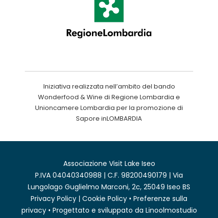
Iniziativa realizzata nell’ambito del bando
Wonderfood & Wine di Regione Lombardia e
Unioncamere Lombardia per la promozione di
Sapore inLOMBARDIA
Associazione Visit Lake Iseo
P.IVA 04040340988 | C.F. 98200490179 | Via
Lungolago Guglielmo Marconi, 2c, 25049 Iseo BS
Privacy Policy
|
Cookie Policy
•
Preferenze sulla
privacy
• Progettato e sviluppato da
Linoolmostudio