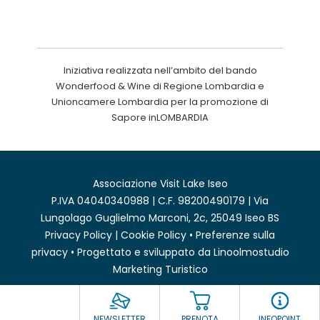
Iniziativa realizzata nell’ambito del bando
Wonderfood & Wine di Regione Lombardia e
Unioncamere Lombardia per la promozione di
Sapore inLOMBARDIA
Associazione Visit Lake Iseo
P.IVA 04040340988 | C.F. 98200490179 | Via
Lungolago Guglielmo Marconi, 2c, 25049 Iseo BS
Privacy Policy
|
Cookie Policy
•
Preferenze sulla
privacy
• Progettato e sviluppato da
Linoolmostudio
Marketing Turistico
NEWSLETTER
PRENOTA
INFOPOINT