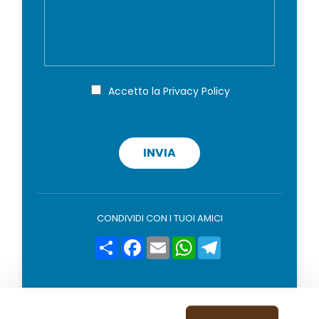
e
l
g
s
*
n
s
o
a
m
g
e
g
*
i
P
Accetto la
Privacy Policy
r
o
i
v
a
c
INVIA
y
p
o
l
i
CONDIVIDI CON I TUOI AMICI
c
y
Condividi
Facebook
Email
WhatsApp
Telegram
*