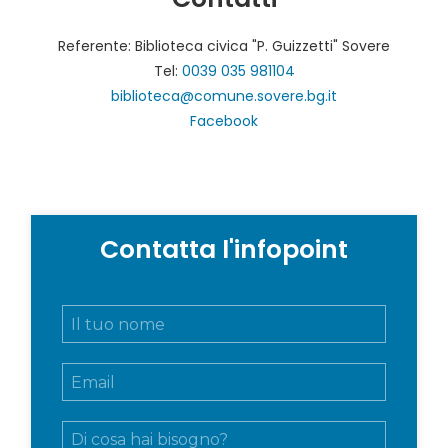
Referente: Biblioteca civica "P. Guizzetti" Sovere
Tel:
0039 035 981104
biblioteca@comune.sovere.bg.it
Facebook
Contatta l'infopoint
N
o
m
E
e
m
e
a
c
M
i
o