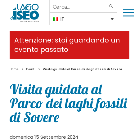
Search
SEARCH
for:
IT
Attenzione: stai guardando un
evento passato
>
>
Home
Eventi
Visita guidata al Parco dei laghi fossili di Sovere
Visita guidata al
Parco dei laghi fossili
di Sovere
domenica 15 Settembre 2024