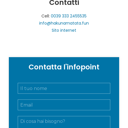
Contatti
Cell:
0039 333 2455535
info@hakunamatata.fun
Sito internet
Contatta l'infopoint
N
o
m
E
e
m
e
a
c
M
i
o
e
l
g