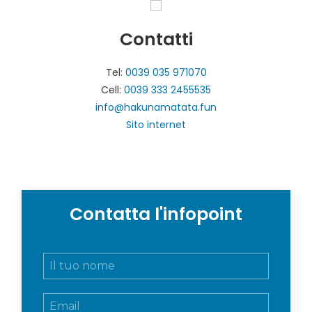
Contatti
Tel:
0039 035 971070
Cell:
0039 333 2455535
info@hakunamatata.fun
Sito internet
Contatta l'infopoint
N
o
m
E
e