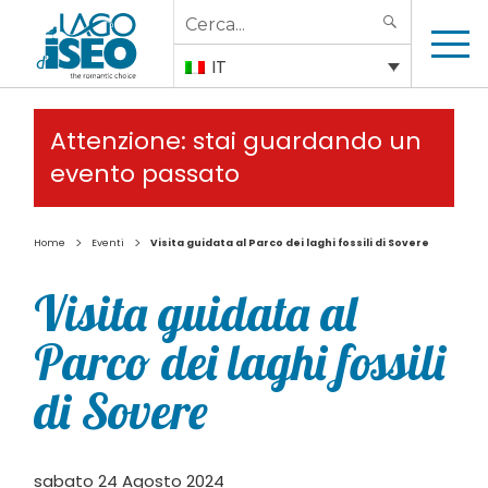
Search
SEARCH
for:
IT
Attenzione: stai guardando un
evento passato
>
>
Home
Eventi
Visita guidata al Parco dei laghi fossili di Sovere
Visita guidata al
Parco dei laghi fossili
di Sovere
sabato 24 Agosto 2024