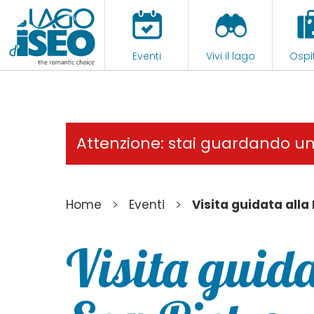
Eventi
Vivi il lago
Ospit
Attenzione: stai guardando u
>
>
Home
Eventi
Visita guidata alla 
Visita guida