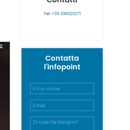
Tel:
+39 3383212171
Contatta
l'infopoint
N
o
m
E
e
m
e
a
c
M
i
o
e
l
g