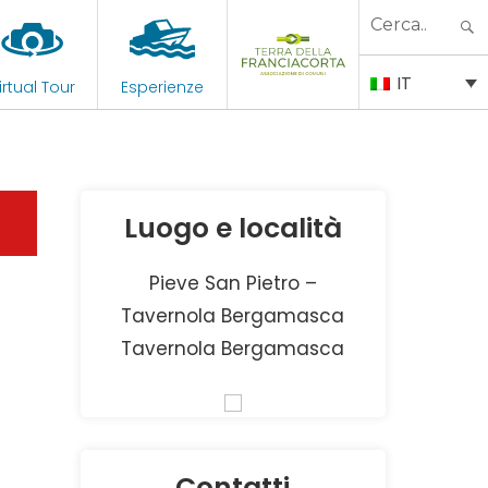
Search
for:
IT
irtual Tour
Esperienze
Luogo e località
Pieve San Pietro –
Tavernola Bergamasca
Tavernola Bergamasca
Contatti