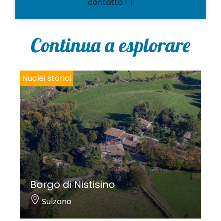
contatto 1"]
Continua a esplorare
Nuclei storici
Borgo di Nistisino
Sulzano