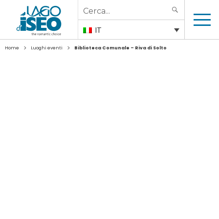
Search
SEARCH
for:
IT
>
>
Home
Luoghi eventi
Biblioteca Comunale – Riva di Solto