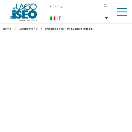
Search
SEARCH
for:
IT
>
>
Home
Luoghi eventi
Il Viandante – Provaglio d’Iseo