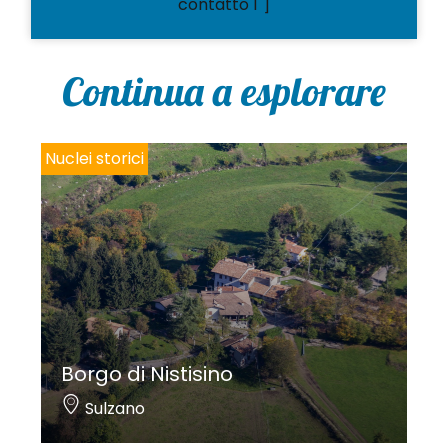
contatto 1"]
Continua a esplorare
Nuclei storici
Borgo di Nistisino
Sulzano