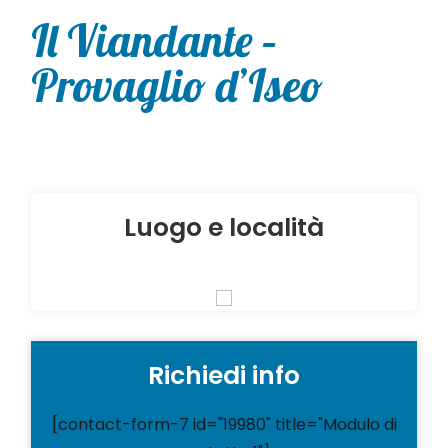
Il Viandante –
Provaglio d’Iseo
Luogo e località
Richiedi info
[contact-form-7 id="19980" title="Modulo di