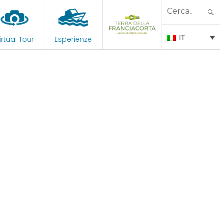
Search
for:
IT
irtual Tour
Esperienze