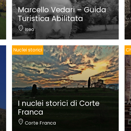
Marcello Vedari – Guida
Turistica Abilitata
Iseo
Nuclei storici
Ch
I nuclei storici di Corte
Franca
Corte Franca