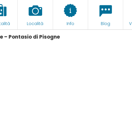
alità
Località
Info
Blog
V
e – Pontasio di Pisogne