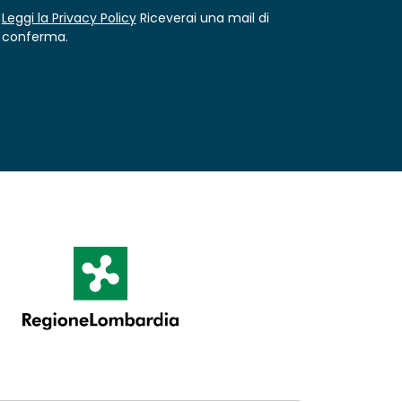
Leggi la Privacy Policy
Riceverai una mail di
conferma.