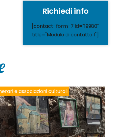
Richiedi info
[contact-form-7 id="19980"
title="Modulo di contatto 1"]
e
inerari e associazioni culturali