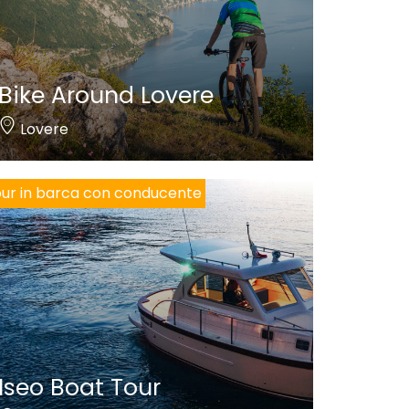
Bike Around Lovere
Lovere
ur in barca con conducente
Iseo Boat Tour