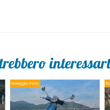
trebbero interessarti
Noleggio moto
No