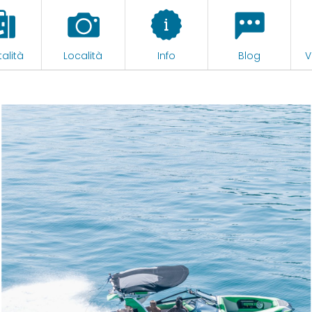
alità
Località
Info
Blog
V