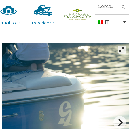
Search
for:
IT
irtual Tour
Esperienze