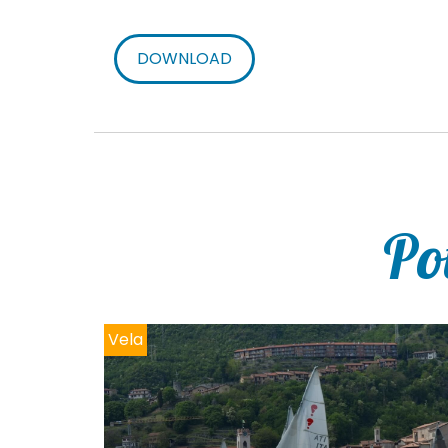
DOWNLOAD
Po
Vela