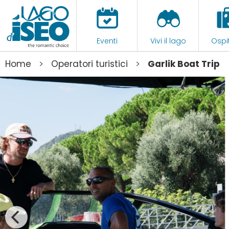
Eventi
Vivi il lago
Ospit
>
>
Home
Operatori turistici
Garlik Boat Trip