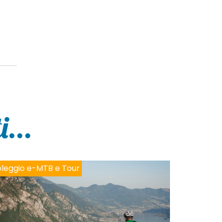
...
leggio e-MTB e Tour