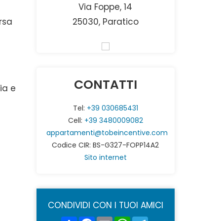
Via Foppe, 14
rsa
25030, Paratico
CONTATTI
ia e
Tel:
+39 030685431
Cell:
+39 3480009082
appartamenti@tobeincentive.com
Codice CIR: BS-G327-FOPP14A2
Sito internet
CONDIVIDI CON I TUOI AMICI
Share
Facebook
Email
WhatsApp
Telegram