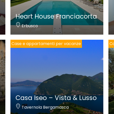
Heart House Franciacorta
Erbusco
Case e appartamenti per vacanze
Ca
Casa Iseo – Vista & Lusso
Tavernola Bergamasca