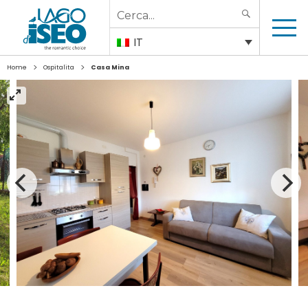
Search
SEARCH
for:
IT
>
>
Home
Ospitalita
Casa Mina