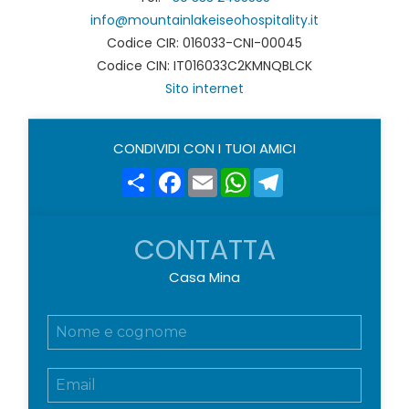
info@mountainlakeiseohospitality.it
Codice CIR: 016033-CNI-00045
Codice CIN: IT016033C2KMNQBLCK
Sito internet
CONDIVIDI CON I TUOI AMICI
Share
Facebook
Email
WhatsApp
Telegram
CONTATTA
Casa Mina
N
o
m
E
e
m
e