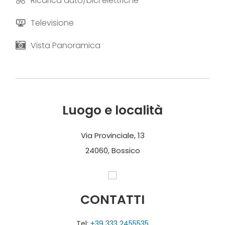
Ricarica auto/bici elettriche
Televisione
Vista Panoramica
Luogo e località
Via Provinciale, 13
24060, Bossico
CONTATTI
Tel:
+39 333 2455535