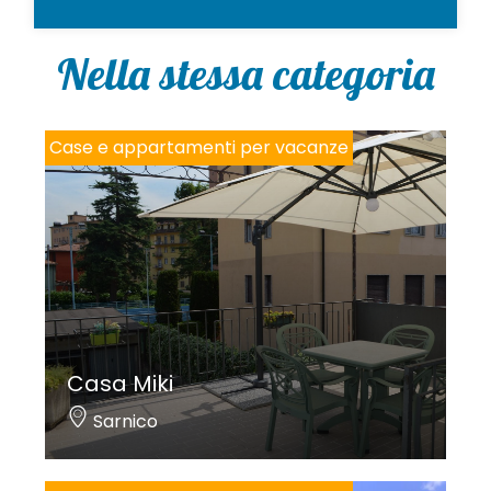
o
l
i
Nella stessa categoria
c
y
*
Case e appartamenti per vacanze
Casa Miki
Sarnico