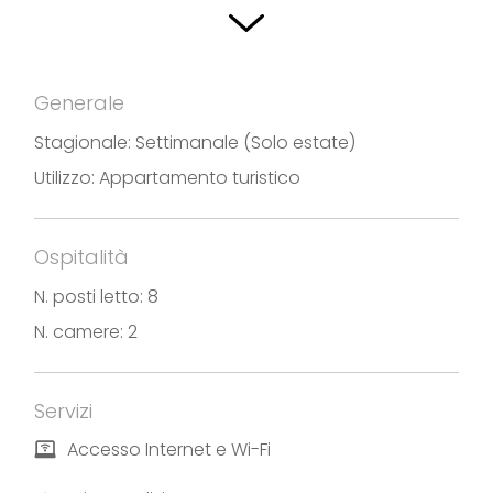
famiglie.
Fotografie e testi forniti da Appartamento Casa
Generale
Lago
Stagionale: Settimanale (Solo estate)
Utilizzo: Appartamento turistico
Ospitalità
N. posti letto: 8
N. camere: 2
Servizi
Accesso Internet e Wi-Fi