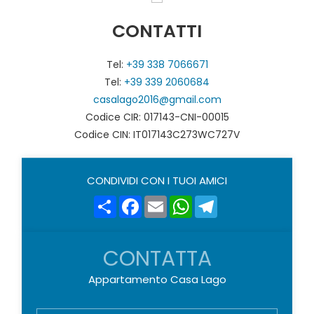
CONTATTI
Tel:
+39 338 7066671
Tel:
+39 339 2060684
casalago2016@gmail.com
Codice CIR: 017143-CNI-00015
Codice CIN: IT017143C273WC727V
CONDIVIDI CON I TUOI AMICI
Share
Facebook
Email
WhatsApp
Telegram
CONTATTA
Appartamento Casa Lago