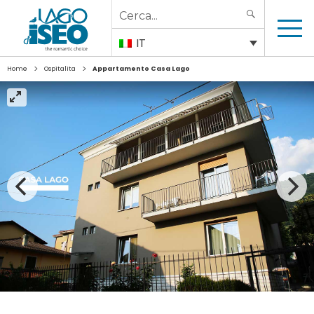
Search
SEARCH
for:
IT
>
>
Home
Ospitalita
Appartamento Casa Lago