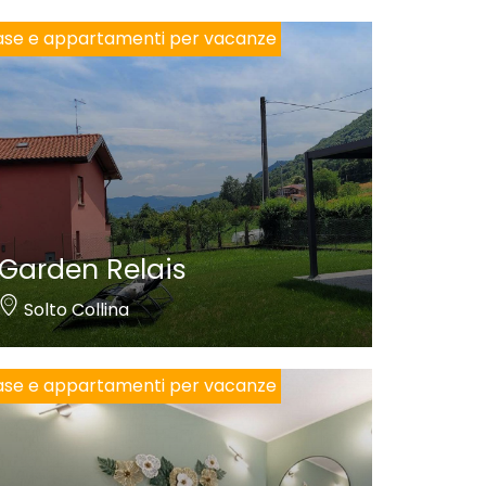
se e appartamenti per vacanze
Garden Relais
Solto Collina
se e appartamenti per vacanze