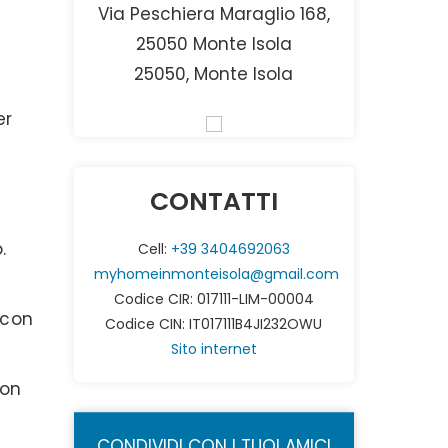
Via Peschiera Maraglio 168,
25050 Monte Isola
25050, Monte Isola
er
CONTATTI
no.
Cell:
+39 3404692063
myhomeinmonteisola@gmail.com
Codice CIR: 017111-LIM-00004
 con
Codice CIN: IT017111B4JI232OWU
Sito internet
con
CONDIVIDI CON I TUOI AMICI