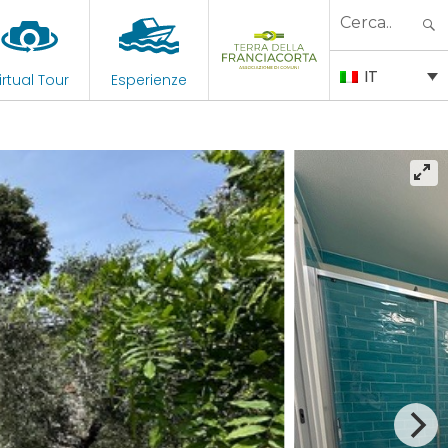
Search
for:
IT
irtual Tour
Esperienze