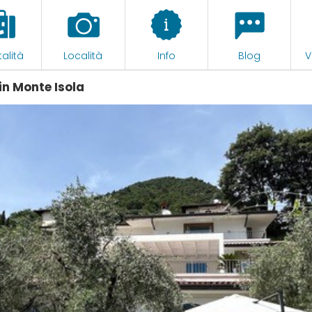
alità
Località
Info
Blog
V
n Monte Isola