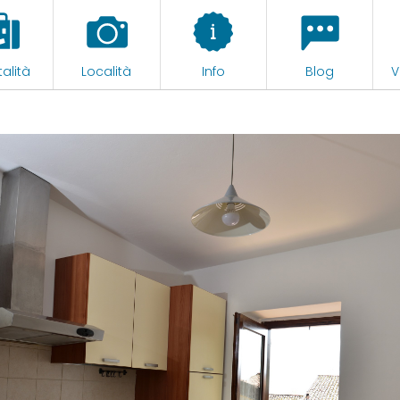
alità
Località
Info
Blog
V