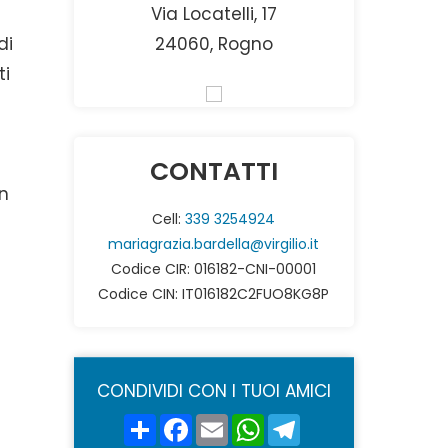
Via Locatelli, 17
di
24060, Rogno
ti
n
CONTATTI
un
Cell:
339 3254924
mariagrazia.bardella@virgilio.it
Codice CIR: 016182-CNI-00001
Codice CIN: IT016182C2FUO8KG8P
CONDIVIDI CON I TUOI AMICI
Share
Facebook
Email
WhatsApp
Telegram