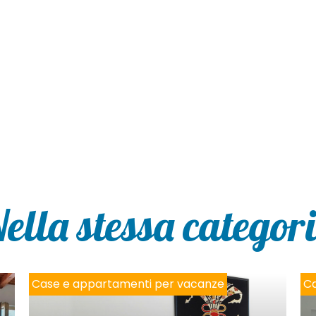
ella stessa categor
Case e appartamenti per vacanze
Ca