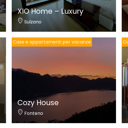
XIO Home – Luxury
Sulzano
Case e appartamenti per vacanze
Ca
Cozy House
Fonteno