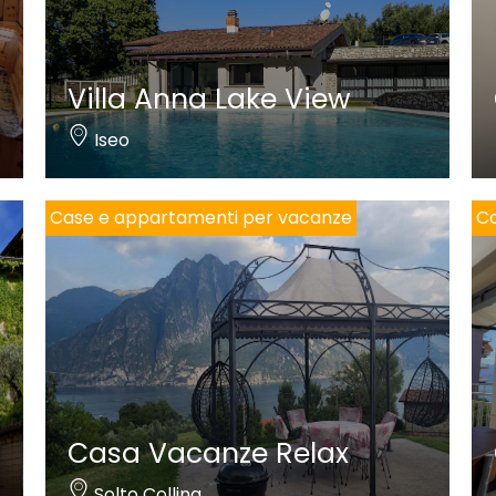
Villa Anna Lake View
Iseo
Case e appartamenti per vacanze
Ca
Casa Vacanze Relax
Solto Collina