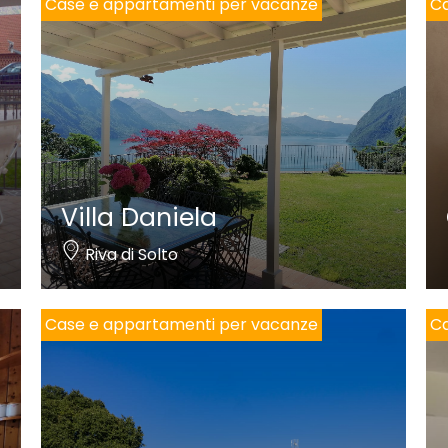
Case e appartamenti per vacanze
Ca
Villa Daniela
Riva di Solto
Case e appartamenti per vacanze
Ca