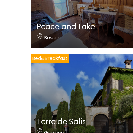
Peace and Lake
Bossico
Bed&Breakfast
Torre de Salis
Gussago