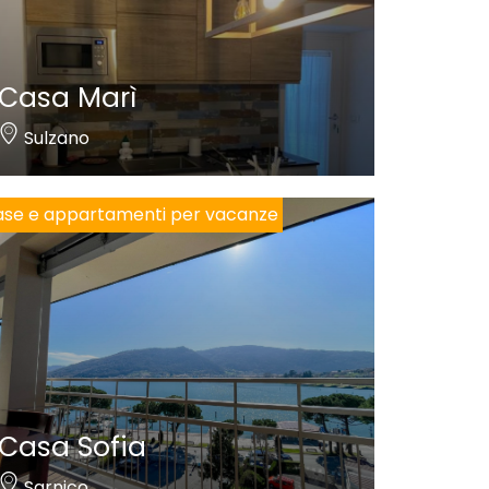
Casa Marì
Sulzano
se e appartamenti per vacanze
Casa Sofia
Sarnico