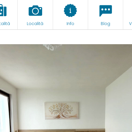
alità
Località
Info
Blog
V