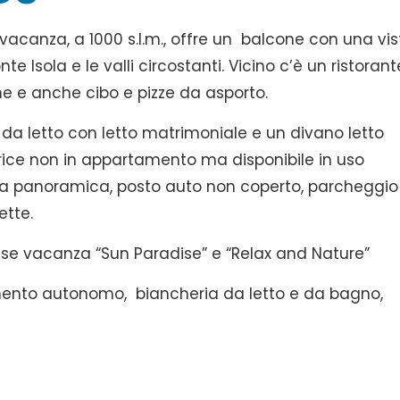
vacanza, a 1000 s.l.m., offre un balcone con una vis
e Isola e le valli circostanti. Vicino c’è un ristorant
one e anche cibo e pizze da asporto.
 da letto con letto matrimoniale e un divano letto
rice non in appartamento ma disponibile in uso
ta panoramica, posto auto non coperto, parcheggio
ette.
ase vacanza “Sun Paradise” e “Relax and Nature”
damento autonomo, biancheria da letto e da bagno,