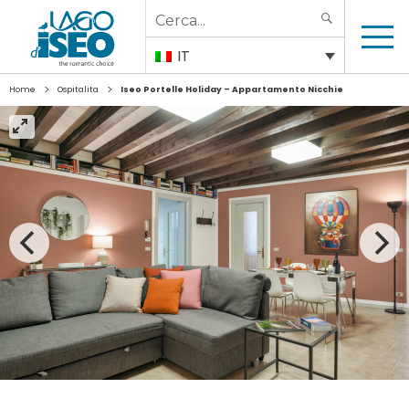
Search
SEARCH
for:
IT
>
>
Home
Ospitalita
Iseo Portelle Holiday – Appartamento Nicchie