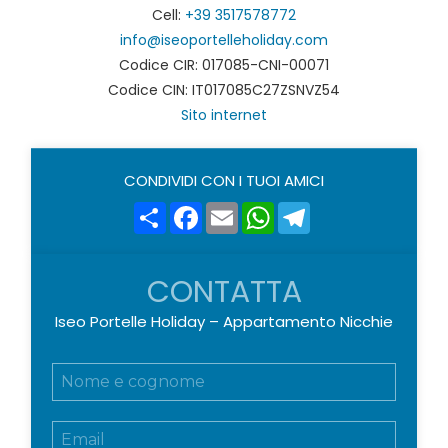
Cell:
+39 3517578772
info@iseoportelleholiday.com
Codice CIR: 017085-CNI-00071
Codice CIN: IT017085C27ZSNVZ54
Sito internet
CONDIVIDI CON I TUOI AMICI
Share
Facebook
Email
WhatsApp
Telegram
CONTATTA
Iseo Portelle Holiday – Appartamento Nicchie
N
o
m
E
e