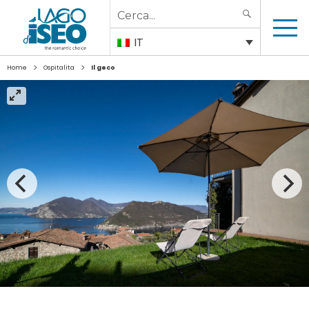
Search
SEARCH
for:
IT
>
>
Home
Ospitalita
Il geco