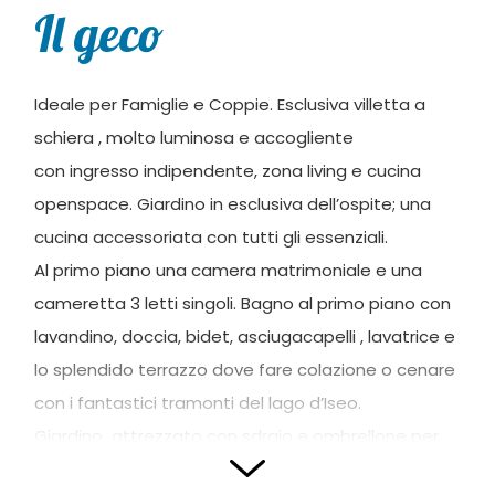
Il geco
Ideale per Famiglie e Coppie. Esclusiva villetta a
schiera , molto luminosa e accogliente
con ingresso indipendente, zona living e cucina
openspace. Giardino in esclusiva dell’ospite; una
cucina accessoriata con tutti gli essenziali.
Al primo piano una camera matrimoniale e una
cameretta 3 letti singoli. Bagno al primo piano con
lavandino, doccia, bidet, asciugacapelli , lavatrice e
lo splendido terrazzo dove fare colazione o cenare
con i fantastici tramonti del lago d’Iseo.
Giardino attrezzato con sdraio e ombrellone per
rilassarsi e prendere il sole e sul retro orto ad