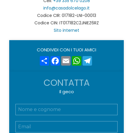
Cell:
+39 335 670 0208
info@casadolcelago.it
Codice CIR: 017182-LNI-00013
Codice CIN: IT017182C2JNIEZ6RZ
Sito internet
CONDIVIDI CON I TUOI AMICI
Share
Facebook
Email
WhatsApp
Telegram
CONTATTA
Il geco
N
o
m
E
e
m
e