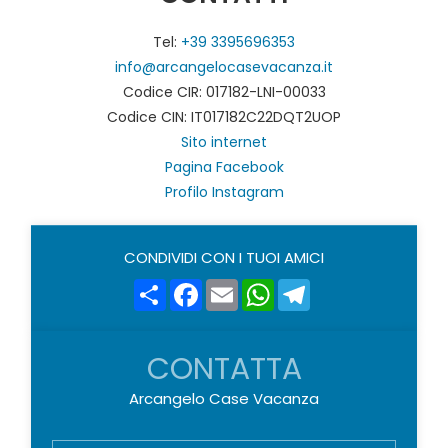
Tel:
+39 3395696353
info@arcangelocasevacanza.it
Codice CIR: 017182-LNI-00033
Codice CIN: IT017182C22DQT2UOP
Sito internet
Pagina Facebook
Profilo Instagram
CONDIVIDI CON I TUOI AMICI
Share
Facebook
Email
WhatsApp
Telegram
CONTATTA
Arcangelo Case Vacanza