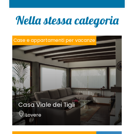
o
l
i
Nella stessa categoria
c
y
*
Case e appartamenti per vacanze
Casa Viale dei Tigli
Lovere