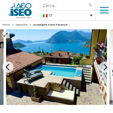
Search
SEARCH
for:
IT
>
>
Home
Ospitalita
Arcangelo Case Vacanza