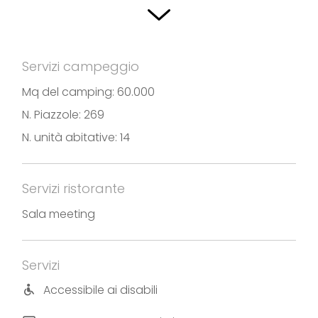
disabili. Il campeggio è affiancato da un Lido che
offre numerose attività sportive oltre alla spiaggia
e alle piscine.
Servizi campeggio
Mq del camping: 60.000
N. Piazzole: 269
Fotografie e testi forniti da Caravan Camping
N. unità abitative: 14
Sassabanek
Servizi ristorante
Sala meeting
Servizi
Accessibile ai disabili