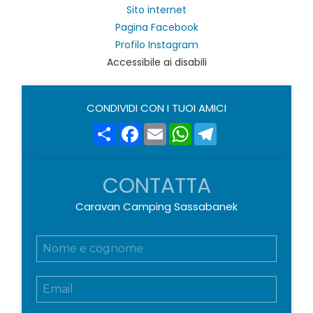
Sito internet
Pagina Facebook
Profilo Instagram
Accessibile ai disabili
CONDIVIDI CON I TUOI AMICI
Share
Facebook
Email
WhatsApp
Telegram
CONTATTA
Caravan Camping Sassabanek
N
o
m
E
e
m
e
a
c