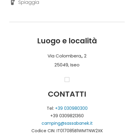
Spiaggia
Luogo e località
Via Colombera,, 2
25049, Iseo
CONTATTI
Tel:
+39 030980300
+39 0309821360
camping@sassabanek.it
Codice CIN: IT017085B1WMTNW2XK