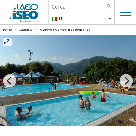
Search
SEARCH
for:
IT
>
>
Home
Ospitalita
Caravan Camping Sassabanek