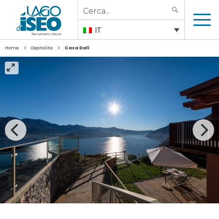
Search
SEARCH
for:
IT
>
>
Home
Ospitalita
Casa Dalì