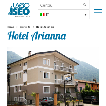
Search
SEARCH
for:
IT
>
>
Home
Ospitalita
Hotel Arianna
Hotel Arianna