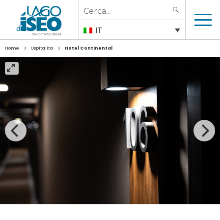
Search
SEARCH
for:
IT
>
>
Home
Ospitalita
Hotel Continental