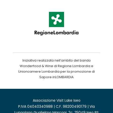
Iniziativa realizzata nell’ambito del bando
Wonderfood & Wine di Regione Lombardia e
Unioncamere Lombardia per la promozione di
Sapore inLOMBARDIA
Associazione Visit Lake Iseo
P.IVA 04040340988 | C.F. 98200490179 | Via
Lungolago Guglielmo Marconi, 2c, 25049 Iseo BS