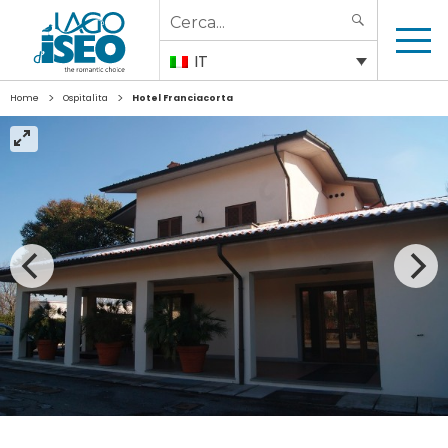
Search
SEARCH
for:
IT
>
>
Home
Ospitalita
Hotel Franciacorta