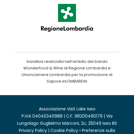
Iniziativa realizzata nell’ambito del bando
Wonderfood & Wine di Regione Lombardia e
Unioncamere Lombardia per la promozione di
Sapore inLOMBARDIA
Associazione Visit Lake Iseo
P.IVA 04040340988 | C.F. 98200490179 | Via
Lungolago Guglielmo Marconi, 2c, 25049 Iseo BS
Privacy Policy
|
Cookie Policy
•
Preferenze sulla