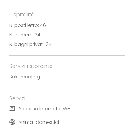
parcheggio sotterraneo per ogni camera.
Ospitalità
N. posti letto: 46
Fotografie e testi forniti da Hotel Franciacorta
N. camere: 24
N. bagni privati: 24
Servizi ristorante
Sala meeting
Servizi
Accesso Internet e Wi-Fi
Animali domestici